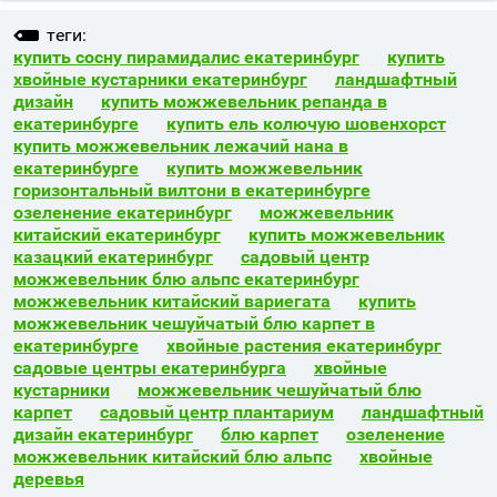
теги:
купить сосну пирамидалис екатеринбург
купить
хвойные кустарники екатеринбург
ландшафтный
дизайн
купить можжевельник репанда в
екатеринбурге
купить ель колючую шовенхорст
купить можжевельник лежачий нана в
екатеринбурге
купить можжевельник
горизонтальный вилтони в екатеринбурге
озеленение екатеринбург
можжевельник
китайский екатеринбург
купить можжевельник
казацкий екатеринбург
садовый центр
можжевельник блю альпс екатеринбург
можжевельник китайский вариегата
купить
можжевельник чешуйчатый блю карпет в
екатеринбурге
хвойные растения екатеринбург
садовые центры екатеринбурга
хвойные
кустарники
можжевельник чешуйчатый блю
карпет
садовый центр плантариум
ландшафтный
дизайн екатеринбург
блю карпет
озеленение
можжевельник китайский блю альпс
хвойные
деревья